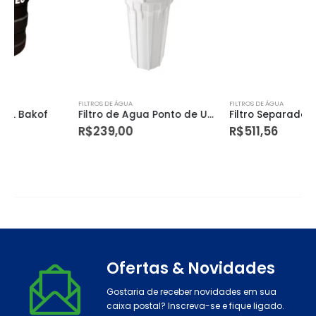
FILTROS DE ÁGUA
FILTROS DE ÁGUA
Filtro de Agua Ponto de Uso Loren Acqua Branco 9 3/4″
Filtro Separador de Folhas Bakof
R$
239,00
R$
511,56
Ofertas & Novidades
Gostaria de receber novidades em sua
caixa postal? Inscreva-se e fique ligado.