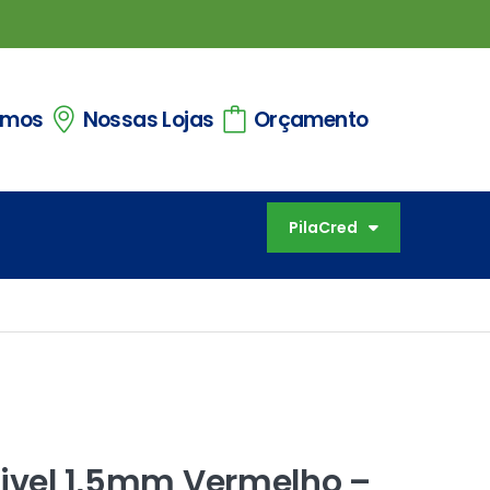
omos
Nossas Lojas
Orçamento
PilaCred
xivel 1,5mm Vermelho –