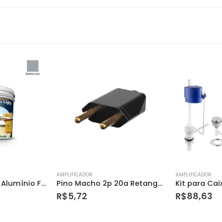
AMPLIFICADOR
AMPLIFICADOR
Pino Macho 2p 20a Retangular Preto – Mectronic
Kit para Caixa Acoplada Acionamento Superior Completo – Herc
R$
88,63
R$
26,57