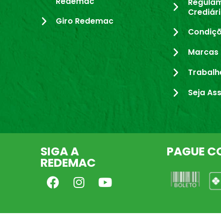
Redemac
Regula
Crediár
Giro Redemac
Condiçõ
Marcas 
Trabalh
Seja As
SIGA A
PAGUE C
REDEMAC