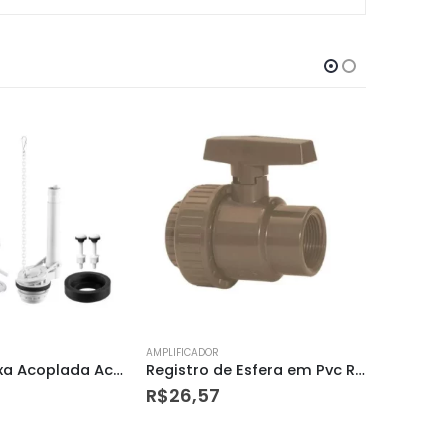
AMPLIFICADOR
AMPLIFICAD
Registro de Esfera em Pvc Roscável 1/2” – Amanco
Registro de Esfera em Pvc Roscável 1/2” – Plastubos
R$
34,42
R$
1,99