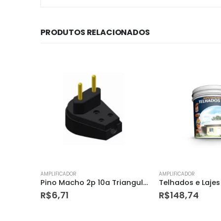
PRODUTOS RELACIONADOS
AMPLIFICADOR
AMPLIFICADOR
Pino Macho 2p 10a Triangular com Prensa Cabo Preto – Ilumi
Telhados e Lajes Alumínio Fosco – Galão 4,5kg – Hydronorth
R$
148,74
R$
5,72