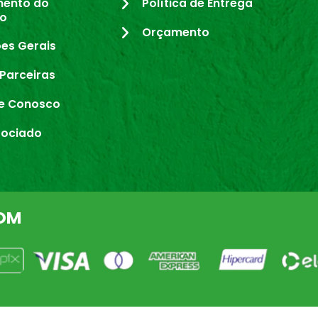
mento do
Política de Entrega
io
Orçamento
es Gerais
Parceiras
e Conosco
sociado
OM