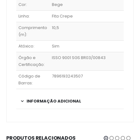
Cor:
Bege
Linha:
Fita Crepe
Comprimento
10,5
(m):
Atóxico:
Sim
Órgão e
ISSO 9001 SGS BR03/00843
Certificação:
Código de
7896193243507
Barras:
INFORMAÇÃO ADICIONAL
PRODUTOS RELACIONADOS