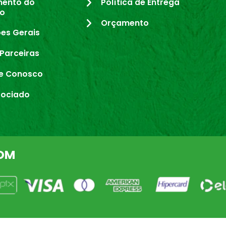
mento do
Política de Entrega
io
Orçamento
es Gerais
Parceiras
e Conosco
sociado
OM