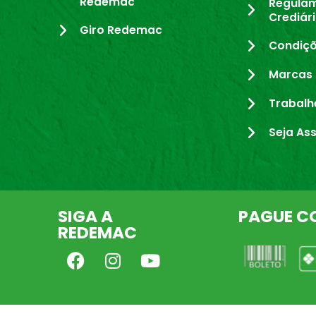
Redemac
Regula
Crediár
Giro Redemac
Condiçõ
Marcas 
Trabalh
Seja As
SIGA A
PAGUE C
REDEMAC