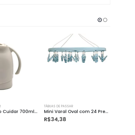
R
TÁBUAS DE PASSAR
TÁBUAS DE 
Bule Termico Cuidar 700ml Sr1011/4 Sanremo
Mini Varal Oval com 24 Prendedores
R$
34,38
R$
32,