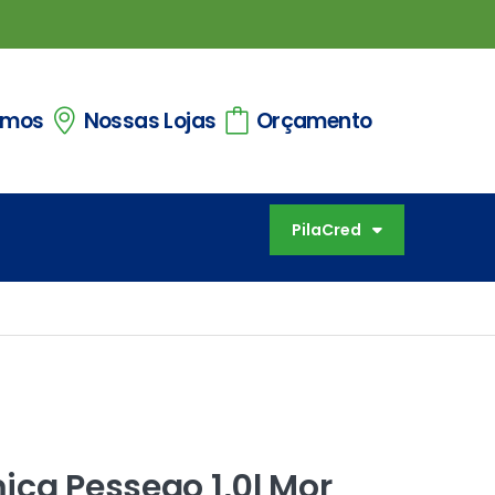
omos
Nossas Lojas
Orçamento
PilaCred
ica Pessego 1,0l Mor