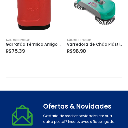
TÁBUAS DE PASSAR
TÁBUAS DE PASSAR
Varredora de Chão Plástica Noviça Anis
Balde 8 Litros 610/7 Sanremo
R$
98,90
R$
15,79
Ofertas & Novidades
Gostaria de receber novidades em sua
caixa postal? Inscreva-se e fique ligado.