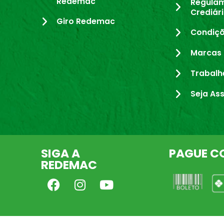
Redemac
Regula
Crediár
Giro Redemac
Condiçõ
Marcas 
Trabalh
Seja As
SIGA A
PAGUE C
REDEMAC