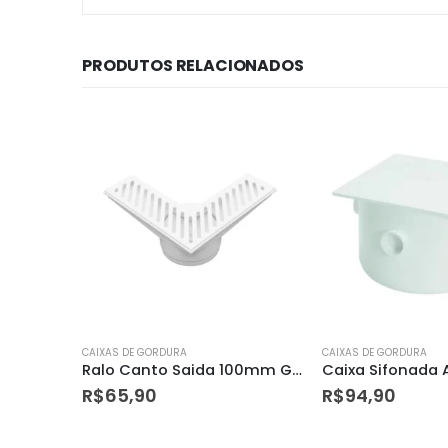
PRODUTOS RELACIONADOS
CAIXAS DE GORDURA
CAIXAS DE GORDURA
Ralo Canto Saida 100mm Grela Branca Astra
Caixa Sifonada Amanco Redonda 250x230x75
R$
94,90
R$
16,20