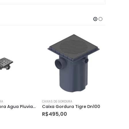
RA
CAIXAS DE GORDURA
CAIXAS DE 
ra Tigre Dn100
Caixa Gordura com Cesto com Tampa Dn300 Amanco
R$
427,90
R$
137,