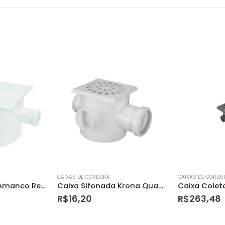
CAIXAS DE GORDURA
CAIXAS DE GORDU
Caixa Sifonada Krona Quad. 100 X 100 X 50mm
Caixa Coletora Agua Pluvial Dn300 Krona
Caixa Gordu
R$
263,48
R$
495,00