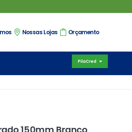
omos
Nossas Lojas
Orçamento
PilaCred
rado 150mm Branco