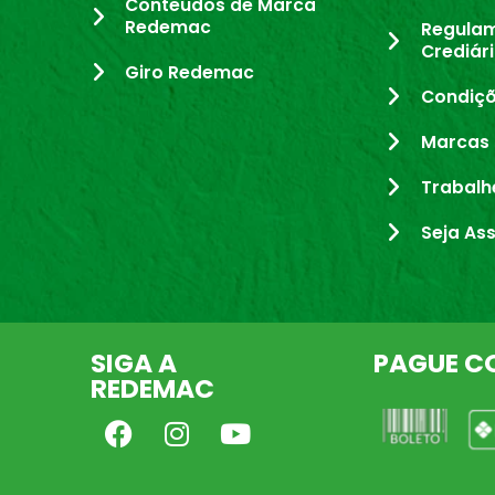
Conteúdos de Marca
Redemac
Regula
Crediár
Giro Redemac
Condiçõ
Marcas 
Trabalh
Seja As
SIGA A
PAGUE C
REDEMAC