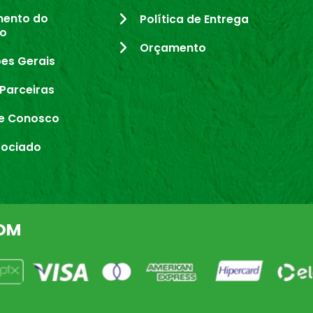
mento do
Política de Entrega
io
Orçamento
es Gerais
Parceiras
e Conosco
sociado
OM