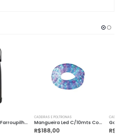
RONAS
CADEIRAS E POLTRONAS
CADEIRAS E
Mangueira Led C/10mts Colorida 30w
Garrafa de água 750 Ml
R$
17,38
R$
49,