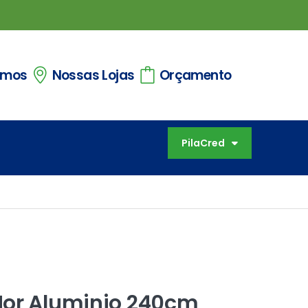
omos
Nossas Lojas
Orçamento
PilaCred
Mor Aluminio 240cm