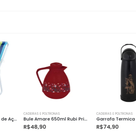
CADEIRAS E POLTRONAS
CADEIRAS E POLT
Bule Amare 650ml Rubi Primavera Mor
Garrafa Termica Farroupilha Preta 1,9lt Mor
R$
74,90
R$
188,00