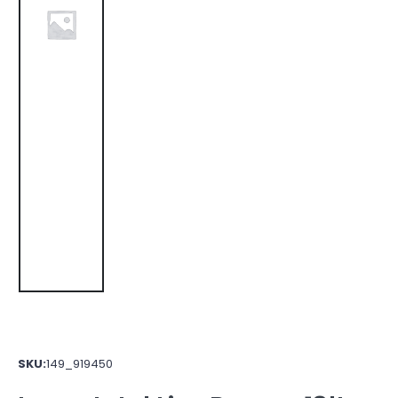
SKU:
149_919450