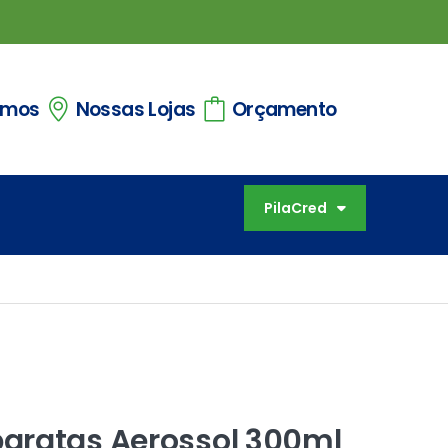
omos
Nossas Lojas
Orçamento
PilaCred
aratas Aerossol 300ml