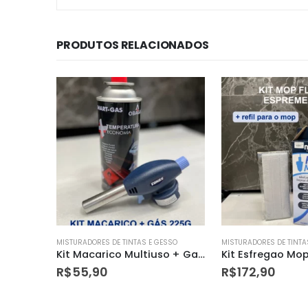
PRODUTOS RELACIONADOS
ESSO
MISTURADORES DE TINTAS E GESSO
MISTURADORES DE TINTA
Kit Macarico Multiuso + Gas Fogareiro/macarico
Kit Esfregao Mop Flat com Espremedor + Refil Mop Flat
R$
172,90
R$
31,83