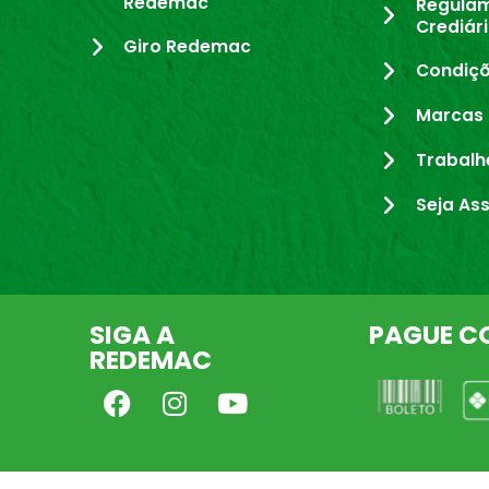
Redemac
Regula
Crediár
Giro Redemac
Condiçõ
Marcas 
Trabalh
Seja As
SIGA A
PAGUE C
REDEMAC