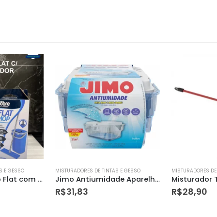
S E GESSO
MISTURADORES DE TINTAS E GESSO
MISTURADORES DE 
Jimo Antiumidade Aparelho+refil 450g
Misturador Tinta Profissional
Kit Jimo
R$
28,90
R$
47,90