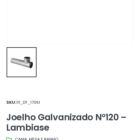
SKU:
111_DF_17061
Joelho Galvanizado Nº120 –
Lambiase
CAMA, MESA E BANHO