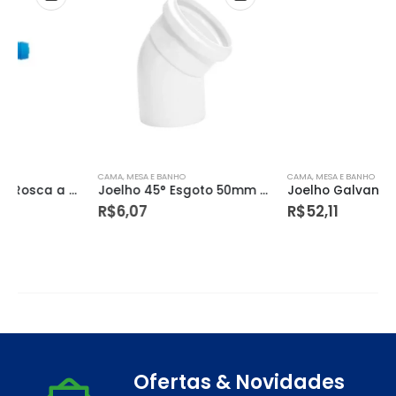
CAMA, MESA E BANHO
CAMA, MESA E BANHO
Joelho 45° Esgoto 50mm – Plastubos
Joelho Galvanizado Nº115 – Lambiase
R$
6,07
R$
52,11
Ofertas & Novidades