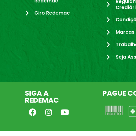
Redemac
Regula
Crediár
Giro Redemac
Condiçõ
Marcas 
Trabalh
Seja As
SIGA A
PAGUE C
REDEMAC