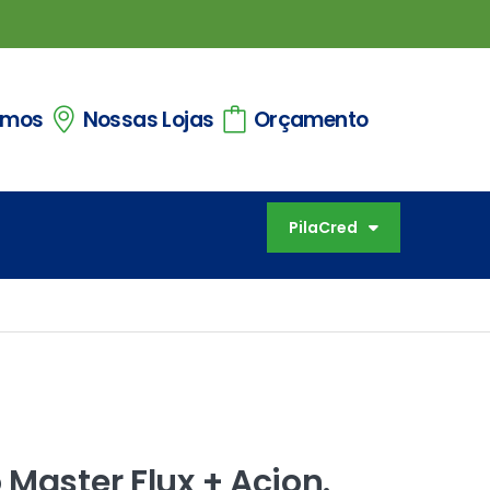
omos
Nossas Lojas
Orçamento
PilaCred
 Master Flux + Acion.