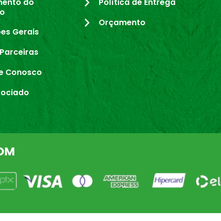
mento do
Política de Entrega
io
Orçamento
es Gerais
Parceiras
e Conosco
sociado
OM