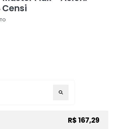
 Censi
NTO
R$ 167,29