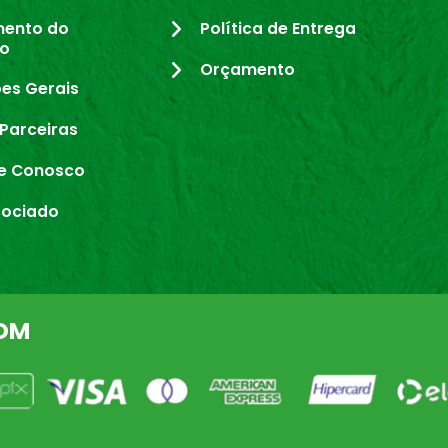
mento do
Política de Entrega
io
Orçamento
es Gerais
Parceiras
e Conosco
sociado
OM