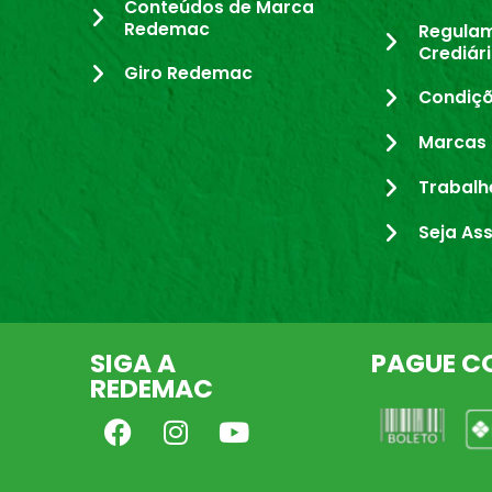
Conteúdos de Marca
Redemac
Regula
Crediár
Giro Redemac
Condiçõ
Marcas 
Trabalh
Seja As
SIGA A
PAGUE C
REDEMAC