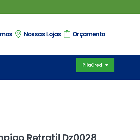
omos
Nossas Lojas
Orçamento
PilaCred
piao Retratil Dz0028