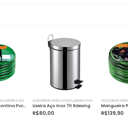
ACESSÓRIOS PARA CULTIVO,JARDIM E VASOS
ACESSÓRIOS PARA CULTIVO,JARDIM E VASOS
7lt Rdesing
Mangueira Pvc com Engate e Esguicho Flex 30m Verde e Preta Tramontina
R$
139,90
R$
98,59