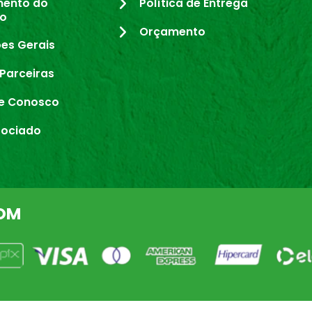
mento do
Política de Entrega
io
Orçamento
es Gerais
Parceiras
e Conosco
sociado
OM