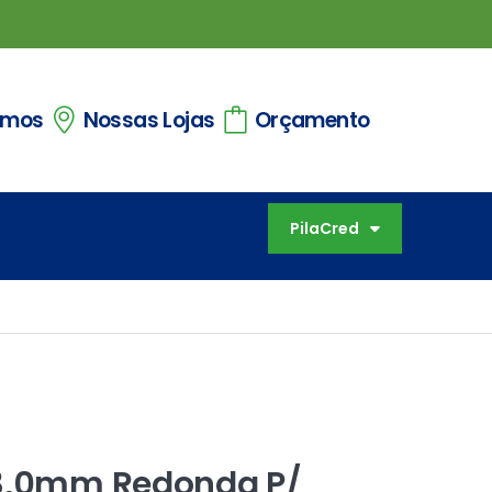
omos
Nossas Lojas
Orçamento
PilaCred
 3,0mm Redonda P/