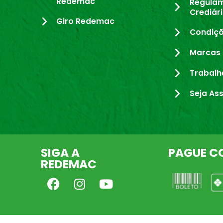
Redemac
Regula
Crediár
Giro Redemac
Condiçõ
Marcas 
Trabalh
Seja As
SIGA A
PAGUE C
REDEMAC