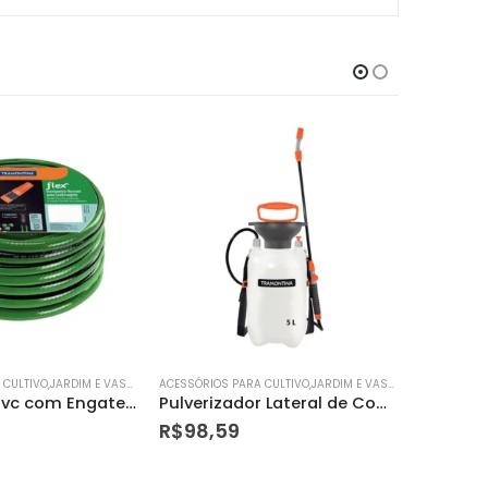
ACESSÓRIOS PARA CULTIVO,JARDIM E VASOS
ACESSÓRIOS PARA CULTIVO,JARDIM E VASOS
Pulverizador Lateral de Compressão Prévia 5 L – Tramontina
Vassoura P/grama Regulavel Paraboni
R$
36,30
R$
89,