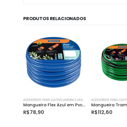
PRODUTOS RELACIONADOS
ACESSÓRIOS PARA CULTIVO,JARDIM E VASOS
ACESSÓRIOS PARA CULTIVO,JARDIM E VASOS
Mangueira Flex Azul em Pvc 2 Camadas 20 M com Engate Rosqueado e Esguicho – Tramontina
Mangueira Tramontina Pvc com Engate e Esguicho Flex 20m Verde
Lixeira Aço Inox 
R$
112,60
R$
80,00