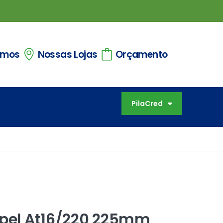
omos
Nossas Lojas
Orçamento
PilaCred
apel At16/220 225mm