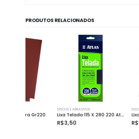
PRODUTOS RELACIONADOS
DISCOS E ABRASIVOS
DISCOS E ABRASIVOS
 Gr220
Lixa Telada 115 X 280 220 At17/220 Atlas
Lixa Massa/made
R$
3,50
R$
1,68