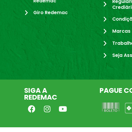
Redemac
Regula
Crediár
Giro Redemac
Condiçõ
Marcas 
Trabalh
Seja As
SIGA A
PAGUE C
REDEMAC