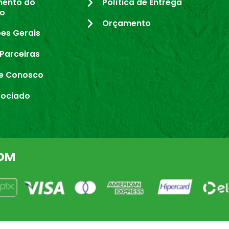
mento do
Política de Entrega
io
Orçamento
es Gerais
Parceiras
e Conosco
sociado
OM