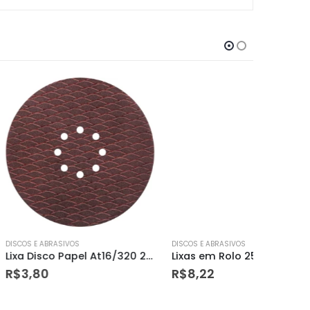
VOS
DISCOS E ABRASIVOS
DISCOS E A
Lixa Disco Papel At16/320 225mm Atlas
Lixas em Rolo 250 X 12cmg 80 – Atlas
Lixa Fer
R$
8,22
R$
3,99