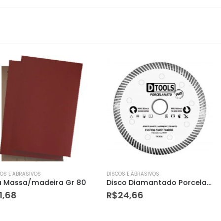
DISCOS E ABRASIVOS
DISCOS E ABRASI
ira Gr 80
Disco Diamantado Porcelanato Pro 4.3/8 Dtools
R$
24,66
R$
3,80