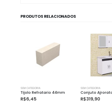
PRODUTOS RELACIONADOS
SEM CATEGORIA
SEM CATEGORIA
4mm
Conjuto Ajrorato Verona Suspenso 60cm Bco/pto
R$
319,90
R$
256,15