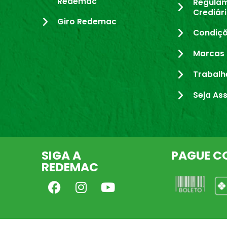
Redemac
Regula
Crediár
Giro Redemac
Condiçõ
Marcas 
Trabalh
Seja As
SIGA A
PAGUE C
REDEMAC