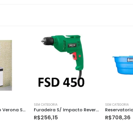
SEM CATEGORIA
SEM CATEGORIA
Furadeira S/ Impacto Reversivel Fsd450 3/8 220v Dwt
Reservatorio Fibra Retangular 500l C/tampa Bakof
R$
708,36
R$
56,19