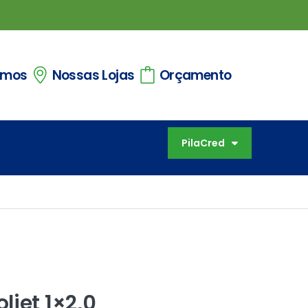
omos
Nossas Lojas
Orçamento
PilaCred
liet 1×2,0