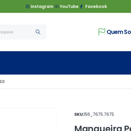
Instagram
YouTube
Facebook
Quem S
2,0
SKU:
156_7675.7675
Mangueira Po