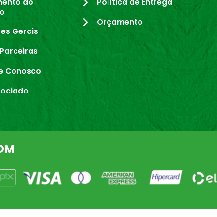
mento do
Política de Entrega
io
Orçamento
es Gerais
Parceiras
e Conosco
sociado
OM