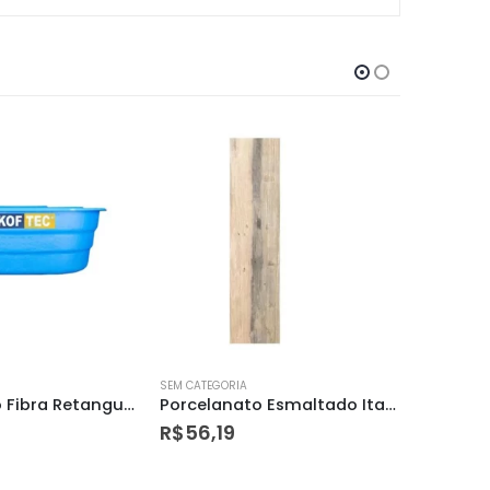
SEM CATEGORIA
SEM CATEGO
Porcelanato Esmaltado Itagres 24,5 X 100 Carv. Natural
Garrafa Térmica de Pressão Farroupilha Branca 1,9l
R$
69,90
R$
55,