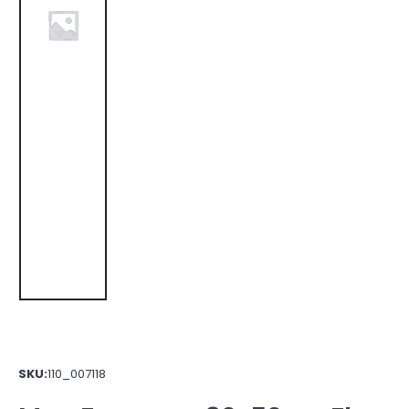
SKU:
110_007118