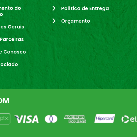
mento do
Política de Entrega
io
Orçamento
es Gerais
Parceiras
e Conosco
sociado
OM