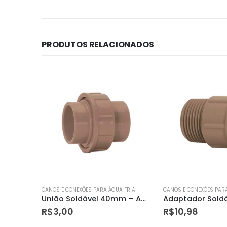
PRODUTOS RELACIONADOS
 FRIA
CANOS E CONEXÕES PARA ÁGUA FRIA
CANOS E CONEXÕES PARA
União Soldável 40mm – Amanco
Adaptador Soldável Curto 40mm X 1.1/2″ – Amanco
R$
10,98
R$
27,20