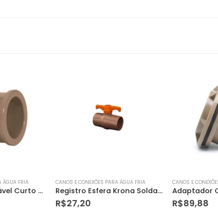
 ÁGUA FRIA
CANOS E CONEXÕES PARA ÁGUA FRIA
CANOS E CONEXÕE
Registro Esfera Krona Soldavel 50mm
Adaptador C/ Flage C/ Registro 60mm Tigre
R$
89,88
R$
154,95