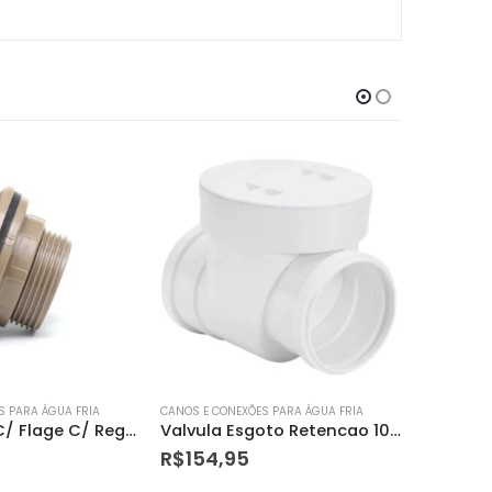
S PARA ÁGUA FRIA
CANOS E CONEXÕES PARA ÁGUA FRIA
CANOS E CO
Valvula Esgoto Retencao 100mm Amanco
Registro Esfera Krona Soldavel 32mm
R$
6,59
R$
39,