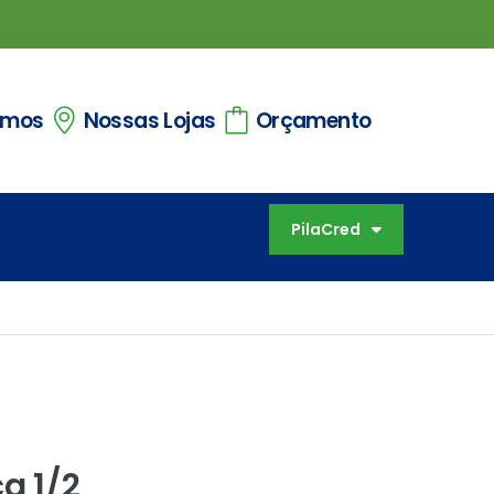
omos
Nossas Lojas
Orçamento
PilaCred
a 1/2