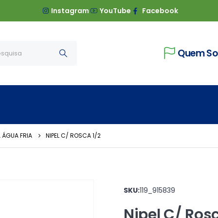
Instagram
YouTube
Facebook
Quem S
 ÁGUA FRIA
NIPEL C/ ROSCA 1/2
SKU:
119_915839
Nipel C/ Rosc