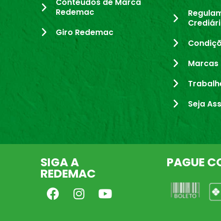
Conteúdos de Marca
Redemac
Regula
Crediár
Giro Redemac
Condiçõ
Marcas 
Trabalh
Seja As
SIGA A
PAGUE C
REDEMAC