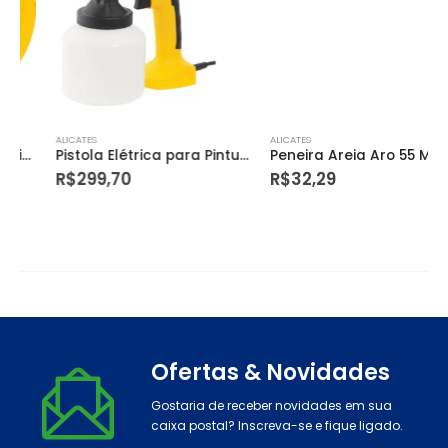
ALICATES
ALICATES
Pistola Elétrica para Pintura Pev 400 400w 220v – Vonder
Peneira Areia Aro 55 Madeira
R$
299,70
R$
32,29
Ofertas & Novidades
Gostaria de receber novidades em sua
caixa postal? Inscreva-se e fique ligado.