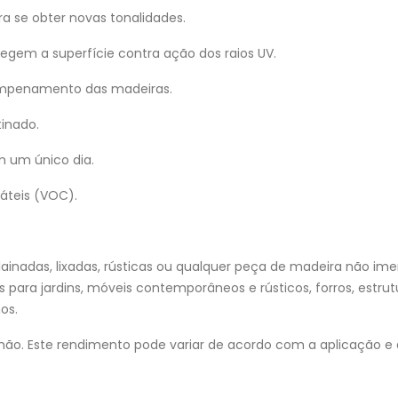
ra se obter novas tonalidades.
gem a superfície contra ação dos raios UV.
 empenamento das madeiras.
inado.
 um único dia.
áteis (VOC).
lainadas, lixadas, rústicas ou qualquer peça de madeira não ime
eis para jardins, móveis contemporâneos e rústicos, forros, estr
os.
mão. Este rendimento pode variar de acordo com a aplicação e