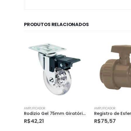
PRODUTOS RELACIONADOS
AMPLIFICADOR
AMPLIFICADOR
Rodizio Gel 75mm Giratório com Freio – Dtools
Registro de Esfera em Pvc Roscável 1.1/4” – Amanco
R$
75,57
R$
148,74