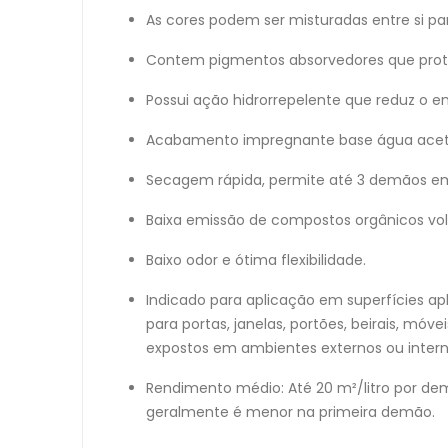
As cores podem ser misturadas entre si pa
Contem pigmentos absorvedores que prote
Possui ação hidrorrepelente que reduz o
Acabamento impregnante base água acet
Secagem rápida, permite até 3 demãos em
Baixa emissão de compostos orgânicos vol
Baixo odor e ótima flexibilidade.
Indicado para aplicação em superfícies ap
para portas, janelas, portões, beirais, móv
expostos em ambientes externos ou intern
Rendimento médio: Até 20 m²/litro por de
geralmente é menor na primeira demão.