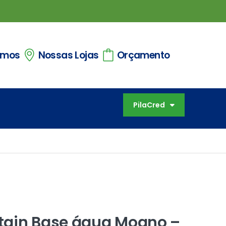
omos
Nossas Lojas
Orçamento
PilaCred
tain Base água Mogno –