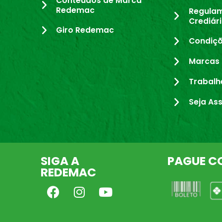
Conteúdos de Marca
Redemac
Regula
Crediár
Giro Redemac
Condiçõ
Marcas 
Trabalh
Seja As
SIGA A
PAGUE C
REDEMAC