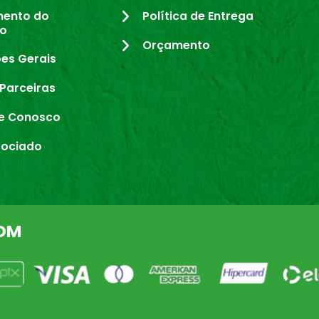
mento do
Política de Entrega
io
Orçamento
es Gerais
Parceiras
e Conosco
sociado
OM