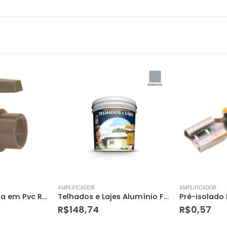
AMPLIFICADOR
AMPLIFICADOR
Telhados e Lajes Alumínio Fosco – Galão 4,5kg – Hydronorth
Pré-isolado Fêmea Amarelo 4,0 a 6,0mm – Germer
R$
0,57
R$
13,50