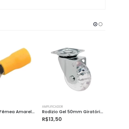
AMPLIFICADOR
AMPLIFICAD
Rodizio Gel 50mm Giratório Sem Freio – Dtools
Refletor Led Slim 10 Watts – 6500k Bivolt – Avant
R$
22,72
R$
1,88