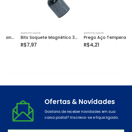
AMPLIFICADOR
AMPLIFICADOR
Bits Soquete Magnético 3/8” Cromo Vanádio – Dtools
Prego Aço Temperado/niquelado 12×12 com Cabeça C/100 Un – Guepar
R$
7,97
R$
4,21
Ofertas & Novidades
Gostaria de receber novidades em sua
caixa postal? Inscreva-se e fique ligado.