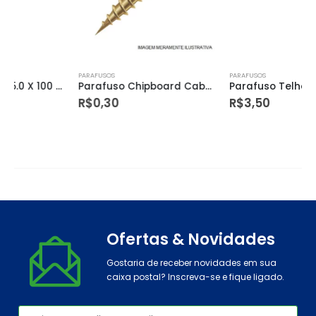
PARAFUSOS
PARAFUSOS
Parafuso Chipboard Cabeça Chata Phillips Rosca Parcial Bicromatizado 4,5 X 35mm C/500 Unidades Ciser – Ciser
Parafuso Telheiro 5/16 X 20cm
R$
0,30
R$
3,50
Ofertas & Novidades
Gostaria de receber novidades em sua
caixa postal? Inscreva-se e fique ligado.