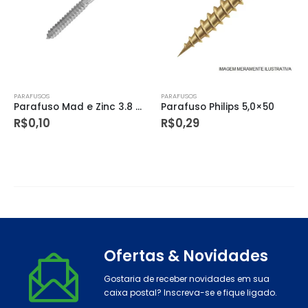
PARAFUSOS
PARAFUSOS
Parafuso Philips 5,0×50
Parafuso Frances Zb 1/4×2 ( Sem Porca )
R$
0,29
R$
0,98
Ofertas & Novidades
Gostaria de receber novidades em sua
caixa postal? Inscreva-se e fique ligado.