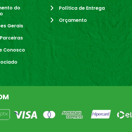
mento do
Política de Entrega
io
Orçamento
es Gerais
Parceiras
e Conosco
sociado
OM