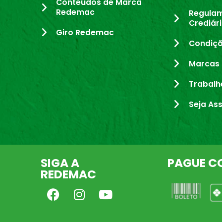
Conteúdos de Marca
Redemac
Regula
Crediár
Giro Redemac
Condiçõ
Marcas 
Trabalh
Seja As
SIGA A
PAGUE C
REDEMAC