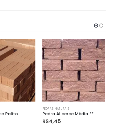
PEDRAS NATURAIS
PEDRAS NAT
ce Média **
Bloco Estrutural Canaleta
Pedra G
R$
9,50
R$
4,3