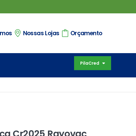
omos
Nossas Lojas
Orçamento
PilaCred
nica Cr2025 Rayovac