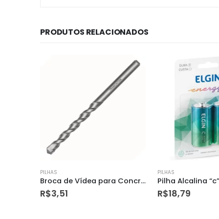
PRODUTOS RELACIONADOS
FORA DE E
PILHAS
PILHAS
Broca de Vídea para Concreto e Alvenaria 4,0mm 5/32″ – Tramontina
Pilha Alcalina “c” – Elgin
R$
18,79
R$
14,50