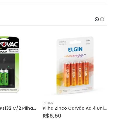
PILHAS
PILHAS
Pilha Zinco Carvão Aa 4 Unidades
Elgin Pilha Recarregavel Aaa-1000 com 2
R$
47,00
R$
16,0