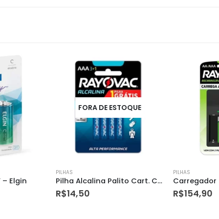
STOQUE
PILHAS
PILHAS
Pilha Alcalina Palito Cart. C/4 Rayovac
Carregador Ps132 C/2 Pilhas Pequenas Rayovac Biv
R$
154,90
R$
6,50