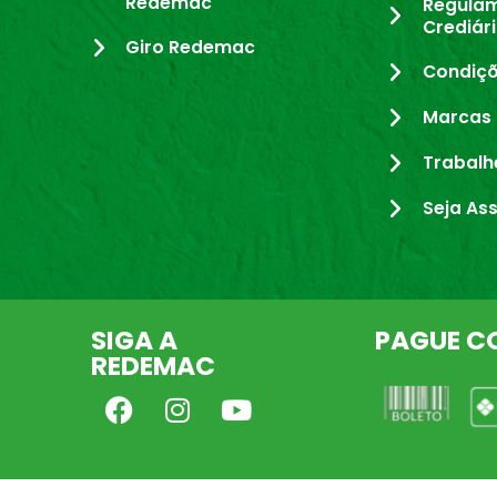
Redemac
Regula
Crediár
Giro Redemac
Condiçõ
Marcas 
Trabalh
Seja As
SIGA A
PAGUE C
REDEMAC