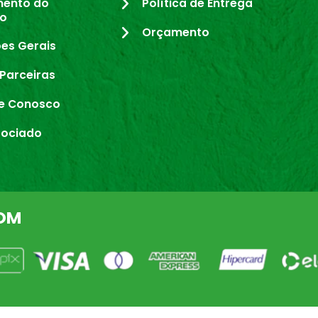
mento do
Política de Entrega
io
Orçamento
es Gerais
Parceiras
e Conosco
sociado
OM