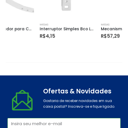
MESAS
MESAS
Interruptor Simples Bco Lux 10a
Mecanismo Entrada Master Flux Universal Censi
R$
4,15
R$
57,29
Ofertas & Novidades
Gostaria de receber novidades em sua
caixa postal? Inscreva-se e fique ligado.