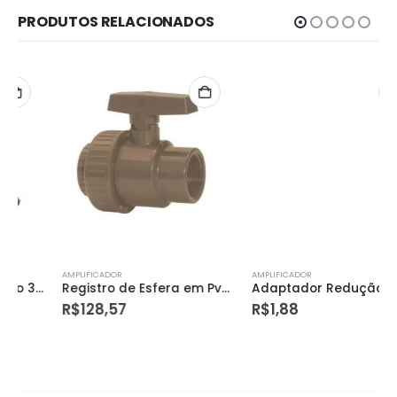
PRODUTOS RELACIONADOS
AMPLIFICADOR
AMPLIFICADOR
Registro de Esfera em Pvc Roscável 2” – Amanco
Adaptador Redução C 1 X 3/4″ Polietileno – Bianplast
R$
128,57
R$
1,88