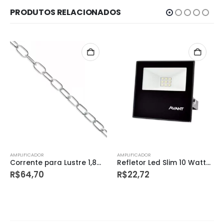
PRODUTOS RELACIONADOS
AMPLIFICADOR
AMPLIFICADOR
Refletor Led Slim 10 Watts – 6500k Bivolt – Avant
Resistência Fame Ki Banho/quattro/jato 220v – Pratimix
R$
22,72
R$
31,69