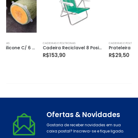
CADEIRAS E POLTRONAS
CADEIRAS E POLTRONAS
Cadeira Reciclavel 8 Posiçoes Aluminio Mor
Prateleira Prat-k Rosa Quartz 1,2x20x60cm Sup.rosa (kids Me Leve)
R$
153,90
R$
29,50
Ofertas & Novidades
Gostaria de receber novidades em sua
caixa postal? Inscreva-se e fique ligado.