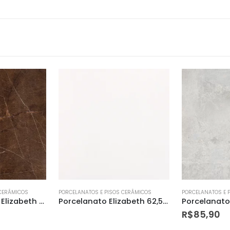
 CERÂMICOS
PORCELANATOS E PISOS CERÂMICOS
PORCELANATOS E 
Porcelanato Elizabeth 62,5×62,5 Polar Lux
Porcelanato Elizabeth 84×84 Detroit White
R$
85,90
R$
89,70