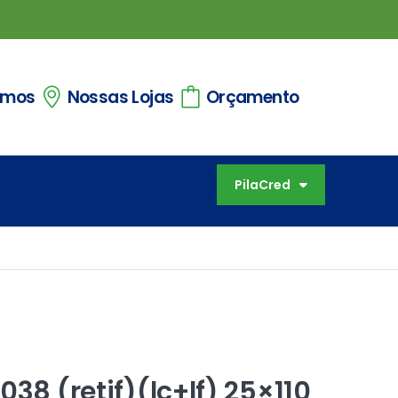
omos
Nossas Lojas
Orçamento
PilaCred
038 (retif)(lc+lf) 25×110