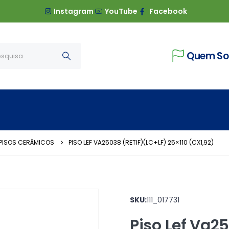
Instagram
YouTube
Facebook
Quem S
PISOS CERÂMICOS
PISO LEF VA25038 (RETIF)(LC+LF) 25×110 (CX1,92)
SKU:
111_017731
Piso Lef Va25