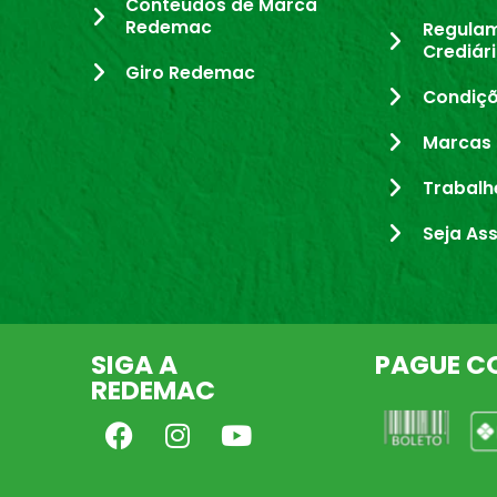
Conteúdos de Marca
Redemac
Regula
Crediár
Giro Redemac
Condiçõ
Marcas 
Trabalh
Seja As
SIGA A
PAGUE C
REDEMAC