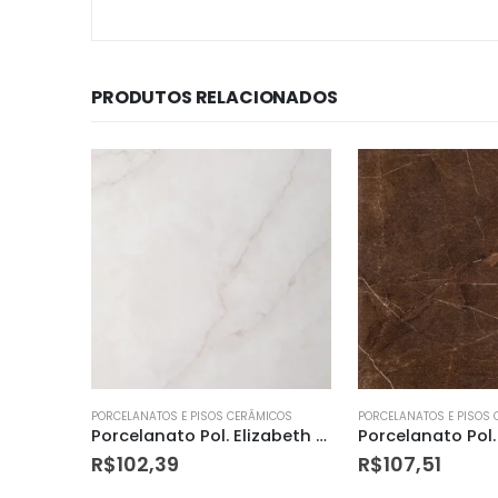
PRODUTOS RELACIONADOS
ICOS
PORCELANATOS E PISOS CERÂMICOS
PORCELANATOS E PISOS
Porcelanato Pol. Elizabeth 84×84 Champagne
Porcelanato Pol. Elizabeth 84×84 Egeu Brown
R$
107,51