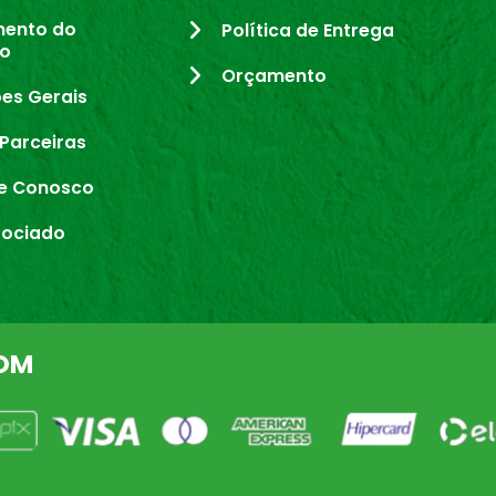
mento do
Política de Entrega
io
Orçamento
es Gerais
Parceiras
e Conosco
sociado
OM