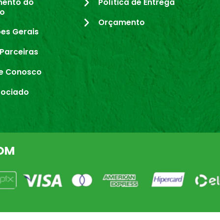
mento do
Política de Entrega
io
Orçamento
es Gerais
Parceiras
e Conosco
sociado
OM