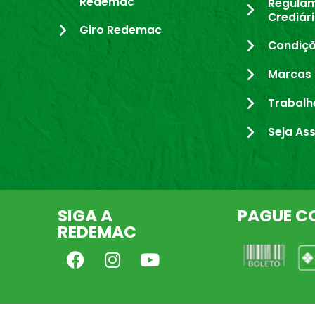
Redemac
Regula
Crediár
Giro Redemac
Condiçõ
Marcas 
Trabalh
Seja As
SIGA A
PAGUE C
REDEMAC