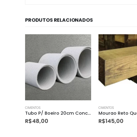
PRODUTOS RELACIONADOS
CIMENTOS
CIMENTOS
Tubo P/ Boeiro 20cm Concreto
Mourao Reto Quad Euc 15x15x2,70mt
Te P/ Varal de 
R$
145,00
R$
289,00