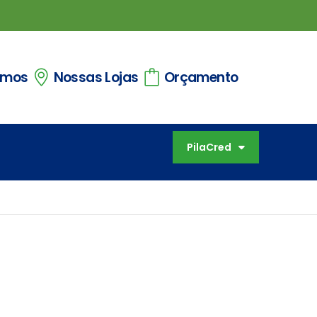
omos
Nossas Lojas
Orçamento
PilaCred