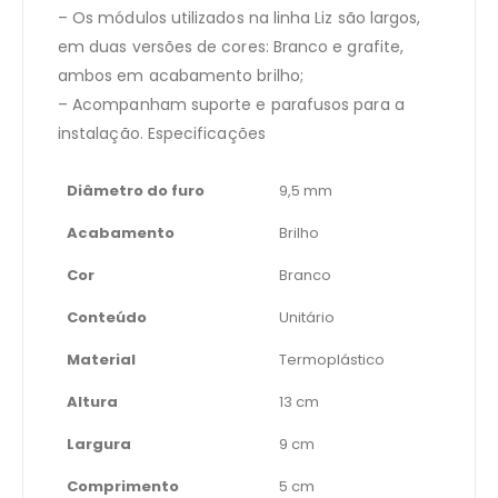
– Os módulos utilizados na linha Liz são largos,
em duas versões de cores: Branco e grafite,
ambos em acabamento brilho;
– Acompanham suporte e parafusos para a
instalação. Especificações
Diâmetro do furo
9,5 mm
Acabamento
Brilho
Cor
Branco
Conteúdo
Unitário
Material
Termoplástico
Altura
13 cm
Largura
9 cm
Comprimento
5 cm