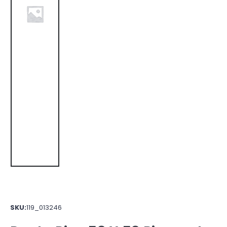
SKU:
119_013246