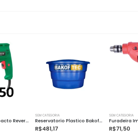
SEM CATEGORIA
SEM CATEGORIA
Reservatorio Plastico Bakof 1000l C/ Tampa
Furadeira Impacto 3/8 – 220v Fia038r Awt
R$
71,50
R$
1.449,8