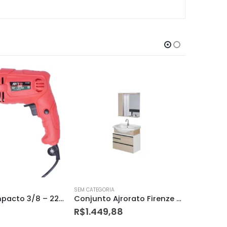
SEM CATEGORIA
SEM CATEGO
Conjunto Ajrorato Firenze 83,5cm Suspenso Bco/nogal
Conjunto Ajrorato Firenze 83,5cm Suspenso Bco/preto
8
R$
1.868,28
R$
35,