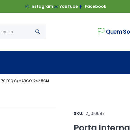
Instagram
YouTube
Facebook
Quem S
S 70 ESQ C/MARCO 12×2.5CM
SKU:
112_016697
Porta Intern