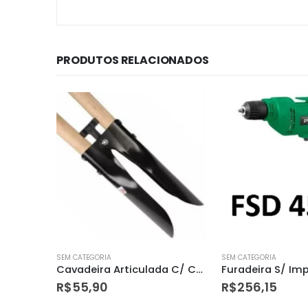
PRODUTOS RELACIONADOS
SEM CATEGORIA
SEM CATEGORIA
Cavadeira Articulada C/ Cabo Dtolls
Furadeira S/ Impacto Reversivel Fsd450 3/8 220v Dwt
R$
256,15
R$
481,17