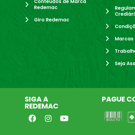
Conteúdos de Marca
Redemac
Regula
Crediár
Giro Redemac
Condiçõ
Marcas 
Trabalh
Seja As
SIGA A
PAGUE C
REDEMAC