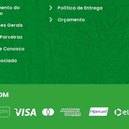
mento do
Política de Entrega
io
Orçamento
es Gerais
Parceiras
e Conosco
sociado
OM