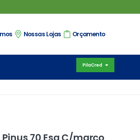
omos
Nossas Lojas
Orçamento
PilaCred
a Pinus 70 Esq C/marco