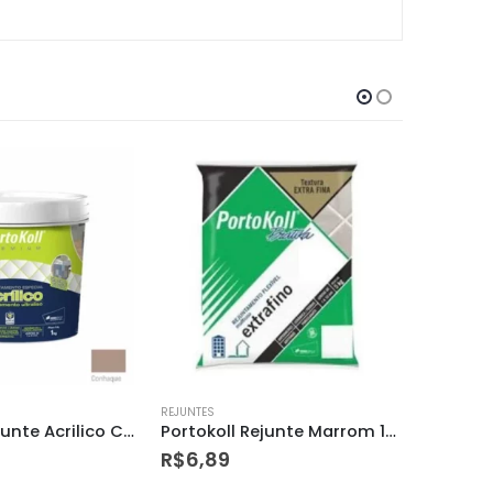
REJUNTES
REJUNTES
Portokoll Rejunte Marrom 1kg – 96001
Rejunte Acrílico Corda 1kg
R$
59,90
R$
9,98