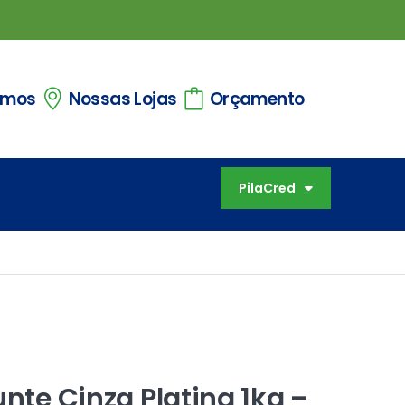
omos
Nossas Lojas
Orçamento
PilaCred
unte Cinza Platina 1kg –