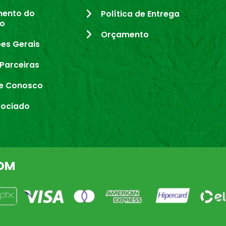
mento do
Política de Entrega
io
Orçamento
es Gerais
Parceiras
e Conosco
sociado
OM