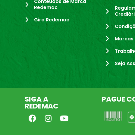
Conteúdos de Marca
Redemac
Regula
Crediár
Giro Redemac
Condiçõ
Marcas 
Trabalh
Seja As
SIGA A
PAGUE C
REDEMAC