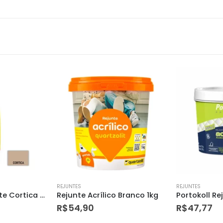
REJUNTES
REJUNTES
 Branco 1kg
Portokoll Rejunte Acrilico Conhaque 1kg – 96505
R$
47,77
R$
6,89