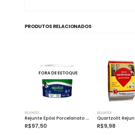
PRODUTOS RELACIONADOS
UE
REJUNTES
REJUNTES
Rejunte Epóxi Porcelanato Fino Toque Branco 1 Kg – Portokoll
Quartzolit Rejunte Cortica – 1kg
Rejunte Acrílico
R$
9,98
R$
54,90