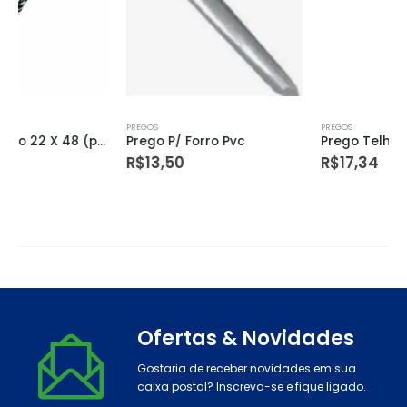
PREGOS
PREGOS
Prego P/ Forro Pvc
Prego Telheiro Galvanizado 18 X 30 Kg
R$
13,50
R$
17,34
Ofertas & Novidades
Gostaria de receber novidades em sua
caixa postal? Inscreva-se e fique ligado.