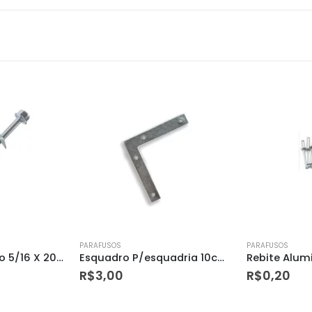
PARAFUSOS
PARAFUSOS
Esquadro P/esquadria 10cm Loth
Rebite Aluminio 3,2 X 18
Arroela Zinc
R$
0,20
R$
1,00