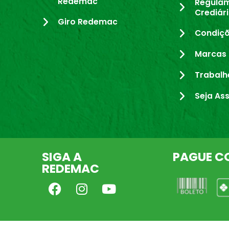
Redemac
Regula
Crediár
Giro Redemac
Condiçõ
Marcas 
Trabalh
Seja As
SIGA A
PAGUE C
REDEMAC