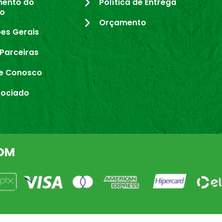
mento do
Política de Entrega
io
Orçamento
es Gerais
Parceiras
e Conosco
sociado
OM