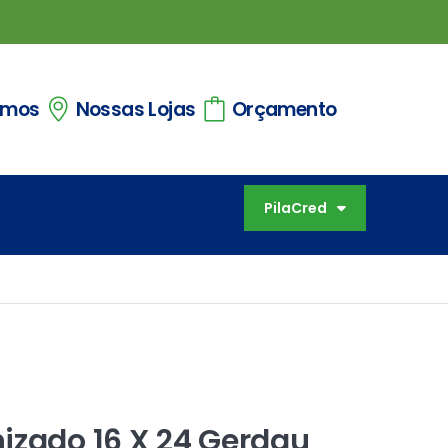
omos
Nossas Lojas
Orçamento
PilaCred
izado 16 X 24 Gerdau