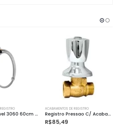
REGISTRO
ACABAMENTOS DE REGISTRO
ACABAMENTO
Registro Pressao C/ Acabamento C 50 3/4 1416 Leao
Purificador de água Vitale Branco
R$
99,00
R$
76,