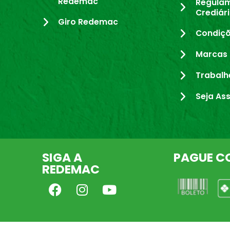
Redemac
Regula
Crediár
Giro Redemac
Condiçõ
Marcas 
Trabalh
Seja As
SIGA A
PAGUE C
REDEMAC