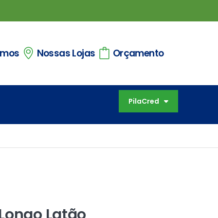
omos
Nossas Lojas
Orçamento
PilaCred
Longo Latão