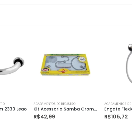
TRO
ACABAMENTOS DE REGISTRO
ACABAMENTOS DE 
Kit Acessorio Samba Cromado 5 Pcs Japi
Engate Flexivel 3060 60cm C/ Registro Meber
R$
105,72
R$
85,49