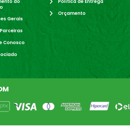
mento do
Política de Entrega
io
Orçamento
es Gerais
Parceiras
e Conosco
sociado
OM