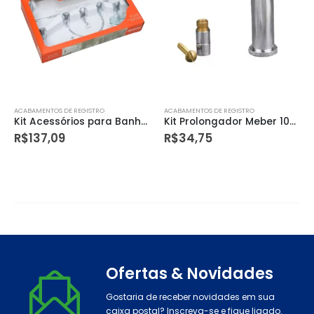
ACABAMENTOS DE REGISTRO
ACABAMENTOS DE REGISTRO
Kit Acessórios para Banheiro 5 Peças Clic Meber
Kit Prolongador Meber 1003 C2cm
R$
137,09
R$
34,75
Ofertas & Novidades
Gostaria de receber novidades em sua
caixa postal? Inscreva-se e fique ligado.