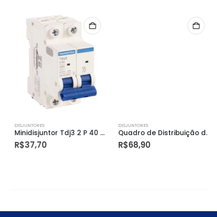
DISJUNTORES
DISJUNTORES
Minidisjuntor Tdj3 2 P 40 a 3 Ka Curva C – Tramontina
Quadro de Distribuição de Sobrepor 12 Din Ou 8 Nema com Porta Transparente – Tramontina
R$
37,70
R$
68,90