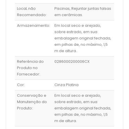
LocaL não
Piscinas, Rejuntar juntas falsas
Recomendado:
em cerâmicas.
Armazenamento:
Em local seco e arejado,
sobre estrado, em sua
embalagem original fechada,
em pilhas de, no máximo, 1,5
m de altura.
Referência do
0286000200006CX
Produto no
Fornecedor:
Cor:
Cinza Platina
Conservação e
Em local seco e arejado,
Manutenção do
sobre estrado, em sua
Produto:
embalagem original fechada,
em pilhas de, no máximo, 1,5
m de altura.