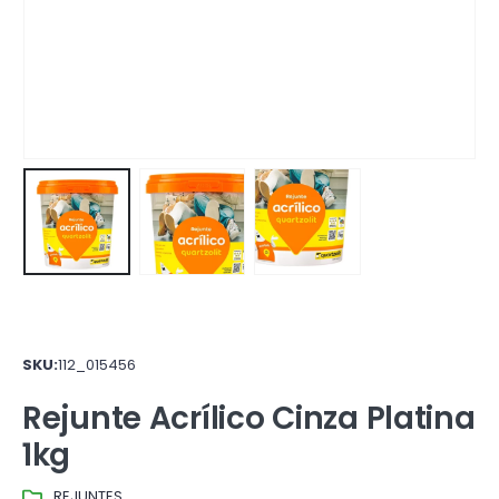
SKU:
112_015456
Rejunte Acrílico Cinza Platina
1kg
REJUNTES