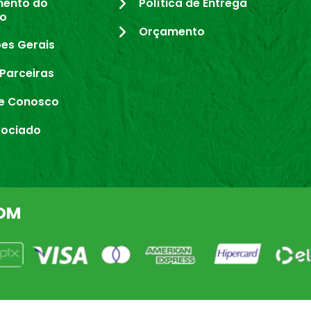
mento do
Política de Entrega
io
Orçamento
es Gerais
Parceiras
e Conosco
sociado
OM