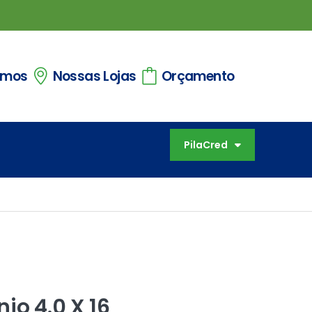
omos
Nossas Lojas
Orçamento
PilaCred
io 4.0 X 16