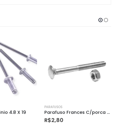
PARAFUSOS
PARAFUSOS
Parafuso Frances C/porca (b) 5/16 X 4 1/2
Bucha Plastica 10
R$
0,15
R$
0,9