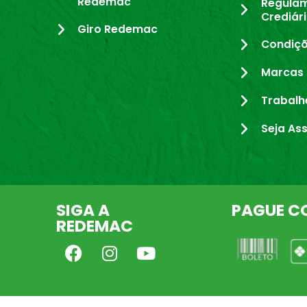
Redemac
Regula
Crediár
Giro Redemac
Condiçõ
Marcas 
Trabalh
Seja As
SIGA A
PAGUE C
REDEMAC