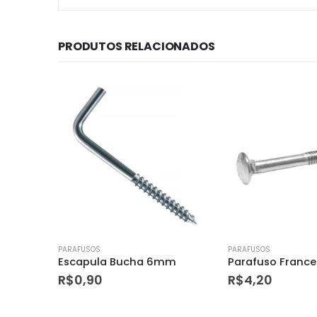
PRODUTOS RELACIONADOS
PARAFUSOS
PARAFUSOS
m
Parafuso Frances C/porca (c) 3/8 X 6
Parafuso Philips
R$
4,20
R$
0,22