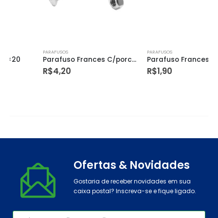
PARAFUSOS
PARAFUSOS
Parafuso Frances C/porca (c) 3/8 X 6
Parafuso Frances C/porca (b) 5/16 X 2 1/2
R$
4,20
R$
1,90
Ofertas & Novidades
Gostaria de receber novidades em sua
caixa postal? Inscreva-se e fique ligado.