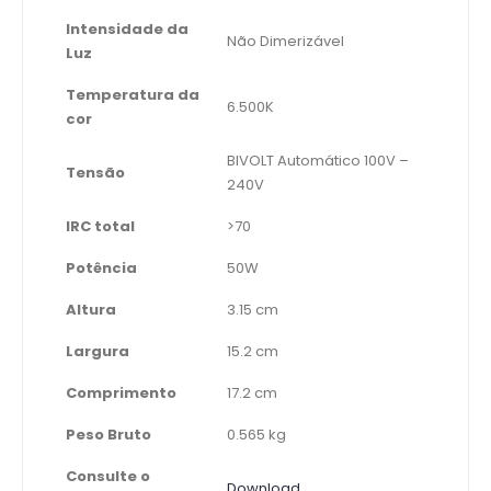
Intensidade da
Não Dimerizável
Luz
Temperatura da
6.500K
cor
BIVOLT Automático 100V –
Tensão
240V
IRC total
>70
Potência
50W
Altura
3.15 cm
Largura
15.2 cm
Comprimento
17.2 cm
Peso Bruto
0.565 kg
Consulte o
Download