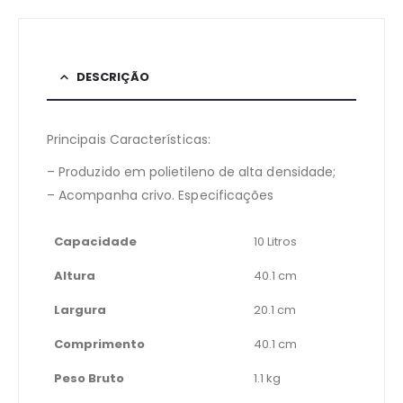
DESCRIÇÃO
Principais Características:
– Produzido em polietileno de alta densidade;
– Acompanha crivo. Especificações
Capacidade
10 Litros
Altura
40.1 cm
Largura
20.1 cm
Comprimento
40.1 cm
Peso Bruto
1.1 kg