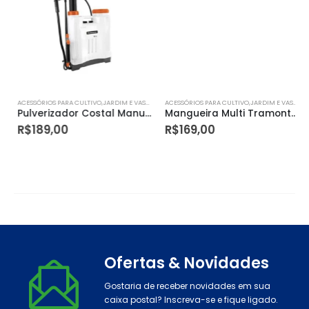
ACESSÓRIOS PARA CULTIVO,JARDIM E VASOS
ACESSÓRIOS PARA CULTIVO,JARDIM E VASOS
Pulverizador Costal Manual – 12 Litros – Tramontina
Mangueira Multi Tramontina Antitorção Ats em Pvc C/engate e Esguicho 20m Laranja
R$
189,00
R$
169,00
Ofertas & Novidades
Gostaria de receber novidades em sua
caixa postal? Inscreva-se e fique ligado.