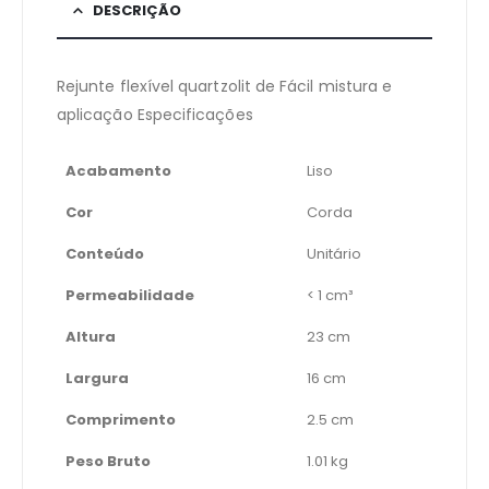
DESCRIÇÃO
Rejunte flexível quartzolit de Fácil mistura e
aplicação Especificações
Acabamento
Liso
Cor
Corda
Conteúdo
Unitário
Permeabilidade
< 1 cm³
Altura
23 cm
Largura
16 cm
Comprimento
2.5 cm
Peso Bruto
1.01 kg