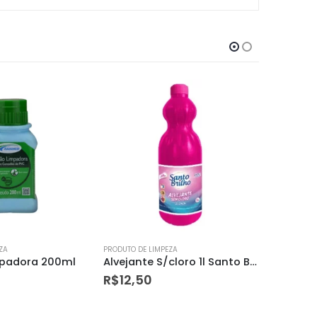
ZA
PRODUTO DE LIMPEZA
PRODUTO DE
Alvejante S/cloro 1l Santo Brilho
Pisoclean Pek Tiramanchas 1lt
Pisocle
R$
79,90
R$
79,