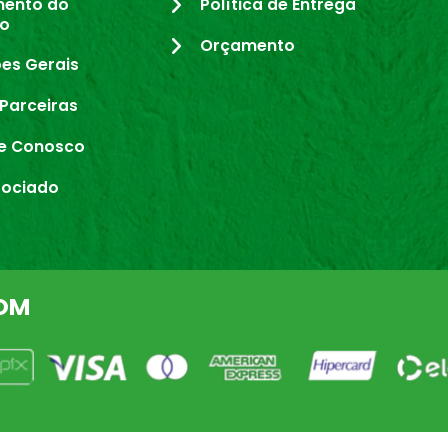
mento do
Política de Entrega
io
Orçamento
es Gerais
Parceiras
e Conosco
sociado
OM