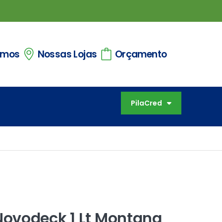
omos
Nossas Lojas
Orçamento
PilaCred
ovodeck 1 Lt Montana