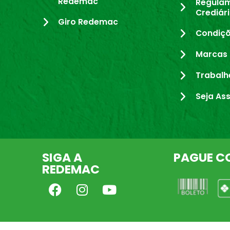
Redemac
Regula
Crediár
Giro Redemac
Condiçõ
Marcas 
Trabalh
Seja As
SIGA A
PAGUE C
REDEMAC