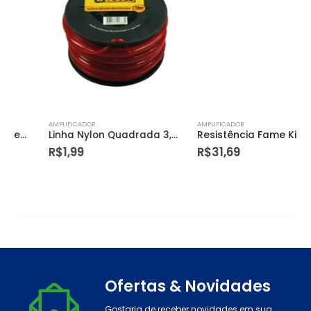
AMPLIFICADOR
AMPLIFICADOR
Linha Nylon Quadrada 3,0mmx117m – Dtools
Resistência Fame Ki Banho/quattro/jato 220v – Pratimix
R$
1,99
R$
31,69
Ofertas & Novidades
Gostaria de receber novidades em sua