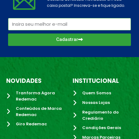
caixa postal? Inscreva-se e fique ligado.
Cadastrar
NOVIDADES
INSTITUCIONAL
Tranforma Agora
Quem Somos
Redemac
Nossas Lojas
Conteúdos de Marca
Regulamento do
Redemac
Crediário
Giro Redemac
Condições Gerais
Marcas Parceiras