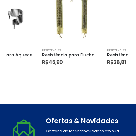
RESISTÊNCIAS
RESISTÊNCIAS
Resistência para Ducha Higiênica 3t 4300w 220v
Resistência Enerducha 220v 6800w – Enerbras
R$
46,90
R$
28,81
Ofertas & Novidades
Gostaria de receber novidades em sua