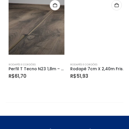
RODAPÉS E CORDÕES
RODAPÉS E CORDÕES
Perfil T Tecno N23 1,8m – Eucafloor
Rodapé 7cm X 2,40m Frisado Wpc70 Rdesing
R$
61,70
R$
51,93