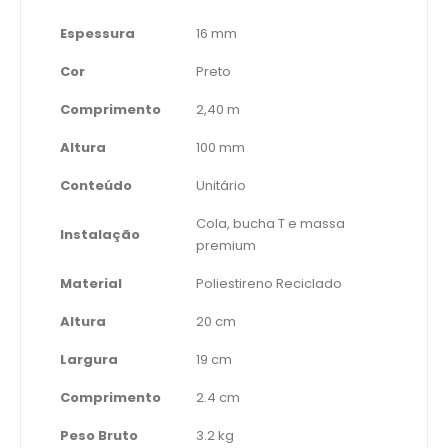
Espessura
16 mm
Cor
Preto
Comprimento
2,40 m
Altura
100 mm
Conteúdo
Unitário
Cola, bucha T e massa
Instalação
premium
Material
Poliestireno Reciclado
Altura
20 cm
Largura
19 cm
Comprimento
2.4 cm
Peso Bruto
3.2 kg