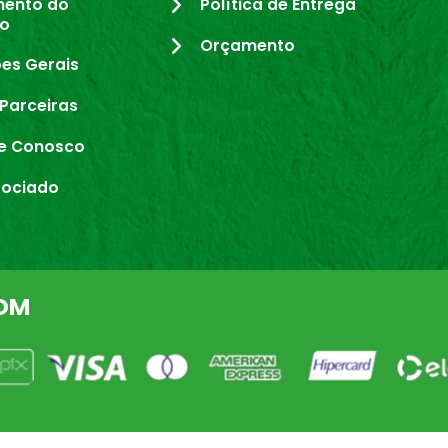
mento do
Política de Entrega
io
Orçamento
es Gerais
Parceiras
e Conosco
sociado
OM