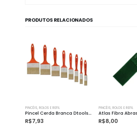
PRODUTOS RELACIONADOS
PINCÉIS, ROLOS E REFIL
PINCÉIS, ROLOS E REFIL
Pincel Cerda Branca Dtools 2.1/2 – 1262
Atlas Fibra Abrasiva Media 11cmx27cm – 90/20
R$
8,00
R$
18,36