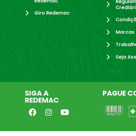
Redemac
Regula
Crediár
Giro Redemac
Condiçõ
Marcas 
Trabalh
Seja As
SIGA A
PAGUE C
REDEMAC