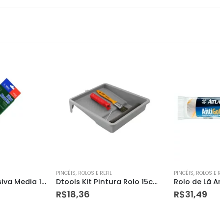
PINCÉIS, ROLOS E REFIL
PINCÉIS, ROLOS E R
Dtools Kit Pintura Rolo 15cm – 5974
Rolo de Lã Anti Gota 23cm Branco
R$
31,49
R$
13,93