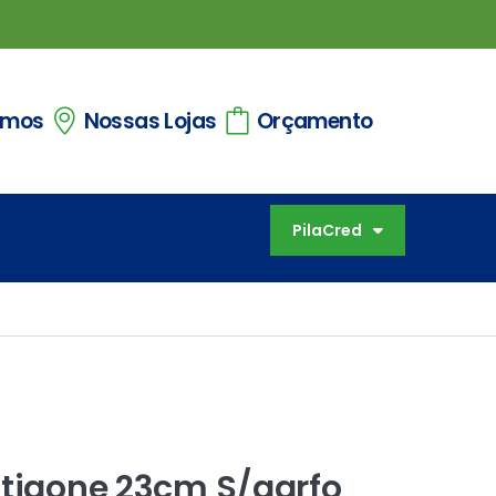
omos
Nossas Lojas
Orçamento
PilaCred
ntigone 23cm S/garfo